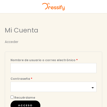
Ir
al
Mi Cuenta
contenido
Acceder
Obligatorio
Nombre de usuario o correo electrónico
*
Obligatorio
Contraseña
*
Recuérdame
ACCESO