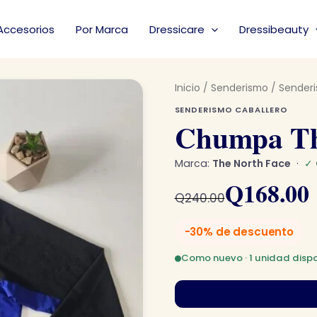
Accesorios
Por Marca
Dressicare
Dressibeauty
Inicio
/
Senderismo
/
Senderi
SENDERISMO CABALLERO
Chumpa Th
Marca:
The North Face
·
✓ 
El
El
Q
168.00
Q
240.00
precio
precio
-30% de descuento
original
actual
Como nuevo · 1 unidad dispo
era:
es:
Q240.00.
Q168.00.