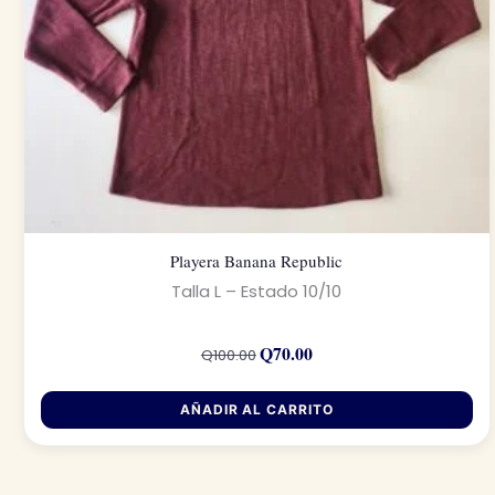
Playera Banana Republic
Talla L – Estado 10/10
El
El
precio
precio
Q
70.00
Q
100.00
original
actual
era:
es:
Q100.00.
Q70.00.
AÑADIR AL CARRITO