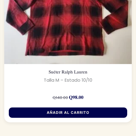
Suéter Ralph Lauren
Talla M – Estado 10/10
El
El
precio
precio
Q
98.00
Q
140.00
original
actual
era:
es:
Q140.00.
Q98.00.
AÑADIR AL CARRITO