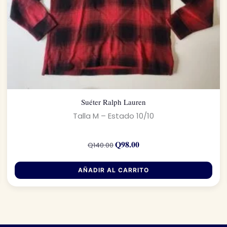
Suéter Ralph Lauren
Talla M – Estado 10/10
El
El
precio
precio
Q
98.00
Q
140.00
original
actual
era:
es:
Q140.00.
Q98.00.
AÑADIR AL CARRITO