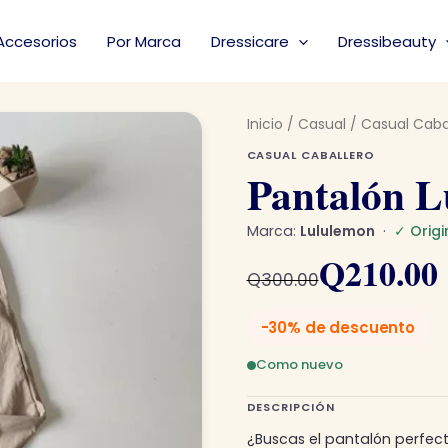
Accesorios
Por Marca
Dressicare
Dressibeauty
Inicio
/
Casual
/
Casual Caba
CASUAL CABALLERO
Pantalón L
Marca:
Lululemon
·
✓ Origi
El
El
Q
210.00
Q
300.00
precio
precio
-30% de descuento
original
actual
Como nuevo
era:
es:
DESCRIPCIÓN
Q300.00.
Q210.00.
¿Buscas el pantalón perfec