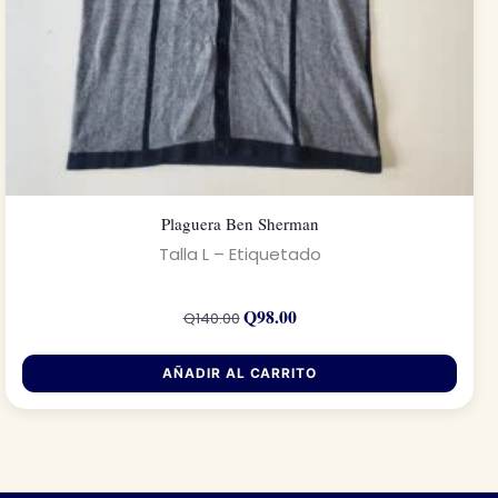
Plaguera Ben Sherman
Talla L – Etiquetado
El
El
precio
precio
Q
98.00
Q
140.00
original
actual
era:
es:
Q140.00.
Q98.00.
AÑADIR AL CARRITO