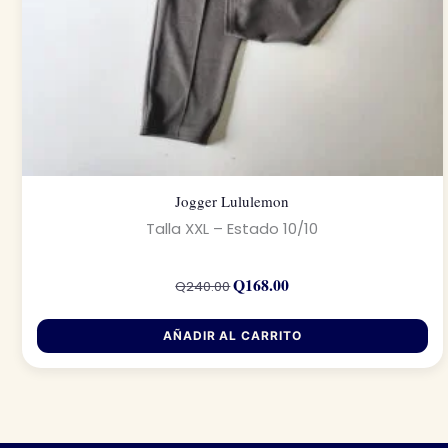
Jogger Lululemon
Talla XXL – Estado 10/10
El
El
precio
precio
Q
168.00
Q
240.00
original
actual
era:
es:
Q240.00.
Q168.00.
AÑADIR AL CARRITO