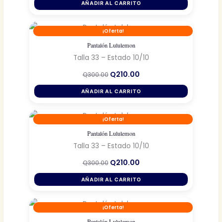
original
actual
AÑADIR AL CARRITO
era:
es:
Q300.00.
Q210.00.
¡Oferta!
Pantalón Lululemon
Talla 33 – Estado 10/10
El
El
Q
210.00
Q
300.00
precio
precio
original
actual
AÑADIR AL CARRITO
era:
es:
Q300.00.
Q210.00.
¡Oferta!
Pantalón Lululemon
Talla 33 – Estado 10/10
El
El
Q
210.00
Q
300.00
precio
precio
original
actual
AÑADIR AL CARRITO
era:
es:
Q300.00.
Q210.00.
¡Oferta!
Pantalón Lululemon