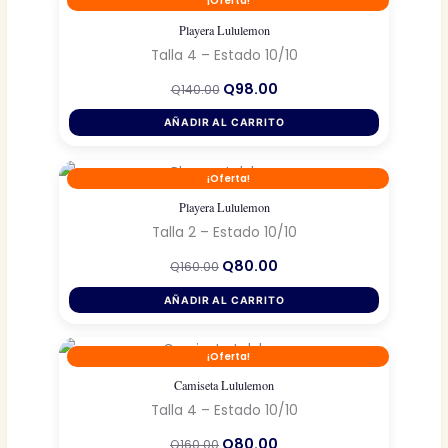
¡Oferta!
Playera Lululemon
Talla 4 – Estado 10/10
El
El
Q
98.00
Q
140.00
precio
precio
original
actual
AÑADIR AL CARRITO
era:
es:
Q140.00.
Q98.00.
¡Oferta!
Playera Lululemon
Talla 2 – Estado 10/10
El
El
Q
80.00
Q
160.00
precio
precio
original
actual
AÑADIR AL CARRITO
era:
es:
Q160.00.
Q80.00.
¡Oferta!
Camiseta Lululemon
Talla 4 – Estado 10/10
El
El
Q
80.00
Q
160.00