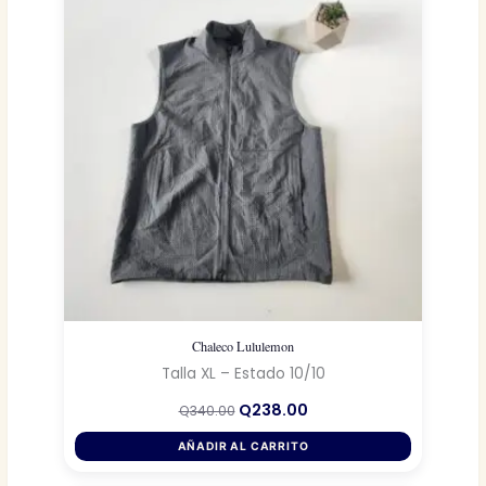
Chaleco Lululemon
Talla XL – Estado 10/10
El
El
Q
238.00
Q
340.00
precio
precio
original
actual
AÑADIR AL CARRITO
era:
es:
Q340.00.
Q238.00.