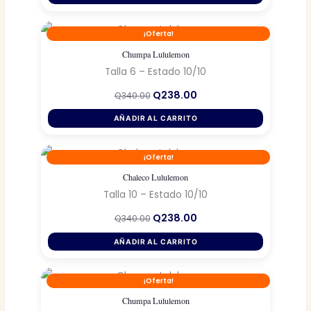
era:
es:
Q400.00.
Q280.00.
¡Oferta!
Chumpa Lululemon
Talla 6 – Estado 10/10
El
El
Q
238.00
Q
340.00
precio
precio
original
actual
AÑADIR AL CARRITO
era:
es:
Q340.00.
Q238.00.
¡Oferta!
Chaleco Lululemon
Talla 10 – Estado 10/10
El
El
Q
238.00
Q
340.00
precio
precio
original
actual
AÑADIR AL CARRITO
era:
es:
Q340.00.
Q238.00.
¡Oferta!
Chumpa Lululemon