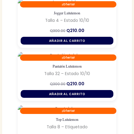
¡Oferta!
Jogger Lululemon
Talla 4 – Estado 10/10
El
El
Q
210.00
Q
300.00
precio
precio
original
actual
AÑADIR AL CARRITO
era:
es:
Q300.00.
Q210.00.
¡Oferta!
Pantalón Lululemon
Talla 32 – Estado 10/10
El
El
Q
210.00
Q
300.00
precio
precio
original
actual
AÑADIR AL CARRITO
era:
es:
Q300.00.
Q210.00.
¡Oferta!
Top Lululemon
Talla 8 – Etiquetado