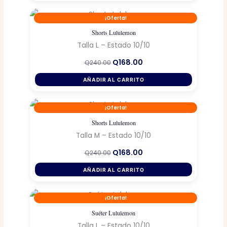
Q240.00.
Q168.00.
¡Oferta!
Shorts Lululemon
Talla L – Estado 10/10
El
El
Q
168.00
Q
240.00
precio
precio
original
actual
AÑADIR AL CARRITO
era:
es:
Q240.00.
Q168.00.
¡Oferta!
Shorts Lululemon
Talla M – Estado 10/10
El
El
Q
168.00
Q
240.00
precio
precio
original
actual
AÑADIR AL CARRITO
era:
es:
Q240.00.
Q168.00.
¡Oferta!
Suéter Lululemon
Talla L – Estado 10/10