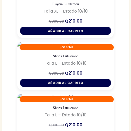
Playera Lululemon
Talla XL – Estado 10/10
El
El
Q
210.00
Q
300.00
precio
precio
original
actual
AÑADIR AL CARRITO
era:
es:
Q300.00.
Q210.00.
¡Oferta!
Shorts Lululemon
Talla L – Estado 10/10
El
El
Q
210.00
Q
300.00
precio
precio
original
actual
AÑADIR AL CARRITO
era:
es:
Q300.00.
Q210.00.
¡Oferta!
Shorts Lululemon
Talla L – Estado 10/10
El
El
Q
210.00
Q
300.00
precio
precio