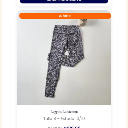
era:
es:
Q340.00.
Q238.00.
¡Oferta!
Leggins Lululemon
Talla 8 – Estado 10/10
El
El