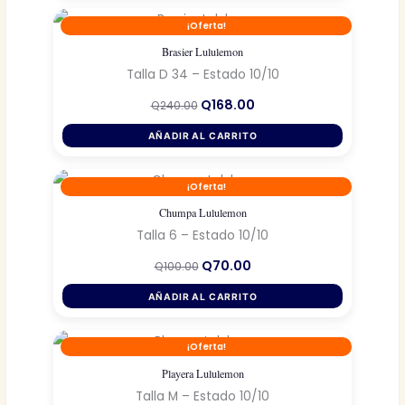
¡Oferta!
Brasier Lululemon
Talla D 34 – Estado 10/10
El
El
Q
168.00
Q
240.00
precio
precio
original
actual
AÑADIR AL CARRITO
era:
es:
Q240.00.
Q168.00.
¡Oferta!
Chumpa Lululemon
Talla 6 – Estado 10/10
El
El
Q
70.00
Q
100.00
precio
precio
original
actual
AÑADIR AL CARRITO
era:
es:
Q100.00.
Q70.00.
¡Oferta!
Playera Lululemon
Talla M – Estado 10/10