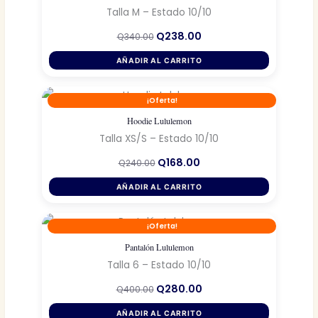
Talla M – Estado 10/10
El
El
Q
238.00
Q
340.00
precio
precio
original
actual
AÑADIR AL CARRITO
era:
es:
Q340.00.
Q238.00.
¡Oferta!
Hoodie Lululemon
Talla XS/S – Estado 10/10
El
El
Q
168.00
Q
240.00
precio
precio
original
actual
AÑADIR AL CARRITO
era:
es:
Q240.00.
Q168.00.
¡Oferta!
Pantalón Lululemon
Talla 6 – Estado 10/10
El
El
Q
280.00
Q
400.00
precio
precio
original
actual
AÑADIR AL CARRITO