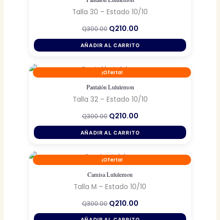
Talla 30 – Estado 10/10
El
El
Q
210.00
Q
300.00
precio
precio
original
actual
AÑADIR AL CARRITO
era:
es:
Q300.00.
Q210.00.
¡Oferta!
Pantalón Lululemon
Talla 32 – Estado 10/10
El
El
Q
210.00
Q
300.00
precio
precio
original
actual
AÑADIR AL CARRITO
era:
es:
Q300.00.
Q210.00.
¡Oferta!
Camisa Lululemon
Talla M – Estado 10/10
El
El
Q
210.00
Q
300.00
precio
precio
original
actual
AÑADIR AL CARRITO