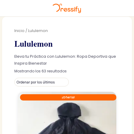
Ir
al
Inicio
/ Lululemon
contenido
Lululemon
Eleva tu Práctica con Lululemon: Ropa Deportiva que
Inspira Bienestar
Ordenado
Mostrando los 63 resultados
por
los
últimos
¡Oferta!