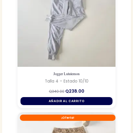
Jogger Lululemon
Talla 4 – Estado 10/10
El
El
Q
238.00
Q
340.00
precio
precio
original
actual
AÑADIR AL CARRITO
era:
es:
Q340.00.
Q238.00.
¡Oferta!