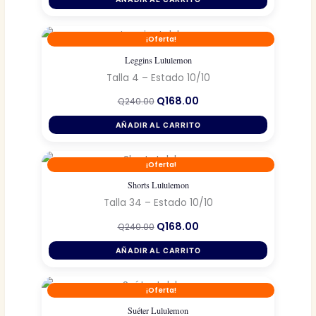
era:
es:
Q300.00.
Q210.00.
¡Oferta!
Leggins Lululemon
Talla 4 – Estado 10/10
El
El
Q
168.00
Q
240.00
precio
precio
original
actual
AÑADIR AL CARRITO
era:
es:
Q240.00.
Q168.00.
¡Oferta!
Shorts Lululemon
Talla 34 – Estado 10/10
El
El
Q
168.00
Q
240.00
precio
precio
original
actual
AÑADIR AL CARRITO
era:
es:
Q240.00.
Q168.00.
¡Oferta!
Suéter Lululemon