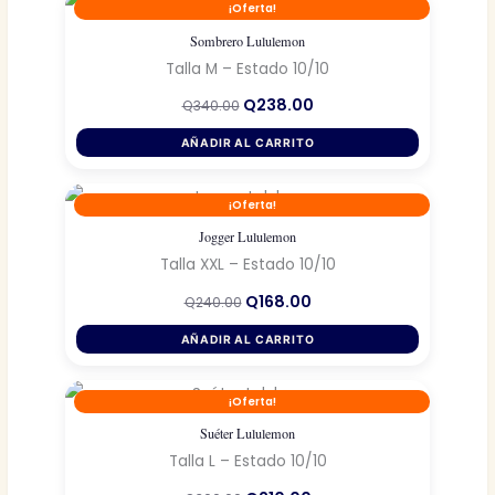
¡Oferta!
Sombrero Lululemon
Talla M – Estado 10/10
El
El
Q
238.00
Q
340.00
precio
precio
original
actual
AÑADIR AL CARRITO
era:
es:
Q340.00.
Q238.00.
¡Oferta!
Jogger Lululemon
Talla XXL – Estado 10/10
El
El
Q
168.00
Q
240.00
precio
precio
original
actual
AÑADIR AL CARRITO
era:
es:
Q240.00.
Q168.00.
¡Oferta!
Suéter Lululemon
Talla L – Estado 10/10