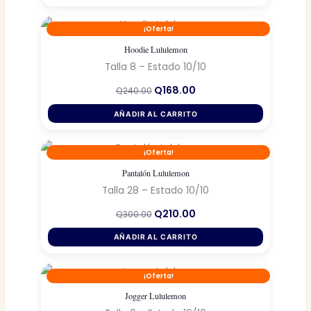
Q300.00.
Q210.00.
¡Oferta!
Hoodie Lululemon
Talla 8 – Estado 10/10
El
El
Q
168.00
Q
240.00
precio
precio
original
actual
AÑADIR AL CARRITO
era:
es:
Q240.00.
Q168.00.
¡Oferta!
Pantalón Lululemon
Talla 28 – Estado 10/10
El
El
Q
210.00
Q
300.00
precio
precio
original
actual
AÑADIR AL CARRITO
era:
es:
Q300.00.
Q210.00.
¡Oferta!
Jogger Lululemon