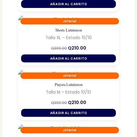
original
actual
AÑADIR AL CARRITO
era:
es:
Q300.00.
Q210.00.
¡Oferta!
Shorts Lululemon
Talla XL – Estado 10/10
El
El
Q
210.00
Q
300.00
precio
precio
original
actual
AÑADIR AL CARRITO
era:
es:
Q300.00.
Q210.00.
¡Oferta!
Playera Lululemon
Talla M – Estado 10/10
El
El
Q
210.00
Q
300.00
precio
precio
original
actual
AÑADIR AL CARRITO
era:
es:
Q300.00.
Q210.00.
¡Oferta!