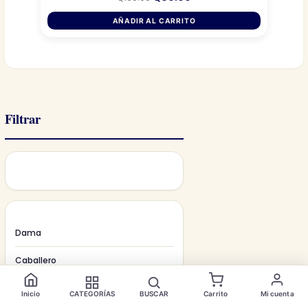
precio
precio
original
actual
AÑADIR AL CARRITO
era:
es:
Q160.00.
Q80.00.
Filtrar
Dama
Caballero
Accesorios
Inicio
CATEGORÍAS
BUSCAR
Carrito
Mi cuenta