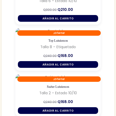
Talla 6 – Estado 10/10
El
El
Q
210.00
Q
300.00
precio
precio
original
actual
AÑADIR AL CARRITO
era:
es:
Q300.00.
Q210.00.
¡Oferta!
Top Lululemon
Talla 8 – Etiquetado
El
El
Q
168.00
Q
240.00
precio
precio
original
actual
AÑADIR AL CARRITO
era:
es:
Q240.00.
Q168.00.
¡Oferta!
Suéter Lululemon
Talla 2 – Estado 10/10
El
El
Q
168.00
Q
240.00
precio
precio
original
actual
AÑADIR AL CARRITO
era:
es: