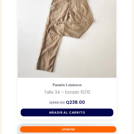
Pantalón Lululemon
Talla 34 – Estado 10/10
El
El
Q
238.00
Q
340.00
precio
precio
original
actual
AÑADIR AL CARRITO
era:
es:
Q340.00.
Q238.00.
¡Oferta!