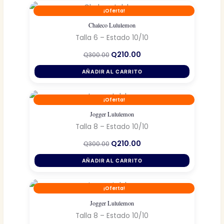
¡Oferta!
Chaleco Lululemon
Talla 6 – Estado 10/10
El
El
Q
210.00
Q
300.00
precio
precio
original
actual
AÑADIR AL CARRITO
era:
es:
Q300.00.
Q210.00.
¡Oferta!
Jogger Lululemon
Talla 8 – Estado 10/10
El
El
Q
210.00
Q
300.00
precio
precio
original
actual
AÑADIR AL CARRITO
era:
es:
Q300.00.
Q210.00.
¡Oferta!
Jogger Lululemon
Talla 8 – Estado 10/10