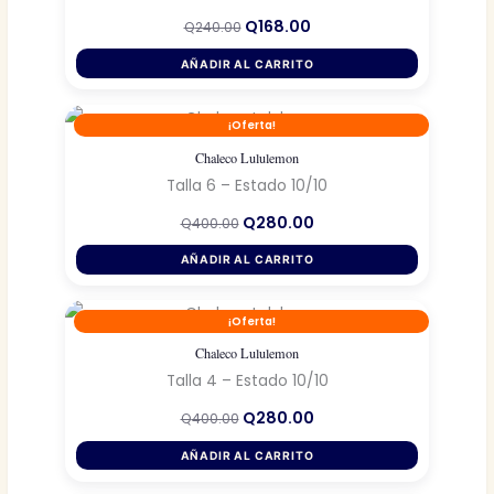
El
El
Q
168.00
Q
240.00
precio
precio
original
actual
AÑADIR AL CARRITO
era:
es:
Q240.00.
Q168.00.
¡Oferta!
Chaleco Lululemon
Talla 6 – Estado 10/10
El
El
Q
280.00
Q
400.00
precio
precio
original
actual
AÑADIR AL CARRITO
era:
es:
Q400.00.
Q280.00.
¡Oferta!
Chaleco Lululemon
Talla 4 – Estado 10/10
El
El
Q
280.00
Q
400.00
precio
precio
original
actual
AÑADIR AL CARRITO
era:
es:
Q400.00.
Q280.00.