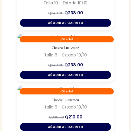
Talla 10 – Estado 10/10
El
El
Q
238.00
Q
340.00
precio
precio
original
actual
AÑADIR AL CARRITO
era:
es:
Q340.00.
Q238.00.
¡Oferta!
Chaleco Lululemon
Talla 6 – Estado 10/10
El
El
Q
238.00
Q
340.00
precio
precio
original
actual
AÑADIR AL CARRITO
era:
es:
Q340.00.
Q238.00.
¡Oferta!
Hoodie Lululemon
Talla 6 – Estado 10/10
El
El
Q
210.00
Q
300.00
precio
precio
original
actual
AÑADIR AL CARRITO
era:
es: