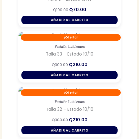
El
El
Q
70.00
Q
100.00
precio
precio
original
actual
AÑADIR AL CARRITO
era:
es:
Q100.00.
Q70.00.
¡Oferta!
Pantalón Lululemon
Talla 33 – Estado 10/10
El
El
Q
210.00
Q
300.00
precio
precio
original
actual
AÑADIR AL CARRITO
era:
es:
Q300.00.
Q210.00.
¡Oferta!
Pantalón Lululemon
Talla 32 – Estado 10/10
El
El
Q
210.00
Q
300.00
precio
precio
original
actual
AÑADIR AL CARRITO
era:
es:
Q300.00.
Q210.00.