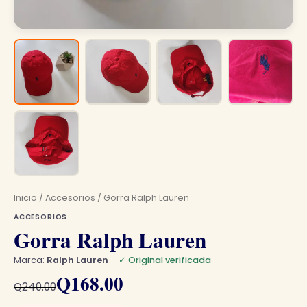
Inicio
/
Accesorios
/ Gorra Ralph Lauren
ACCESORIOS
Gorra Ralph Lauren
Marca:
Ralph Lauren
·
✓ Original verificada
El
El
Q
168.00
Q
240.00
precio
precio