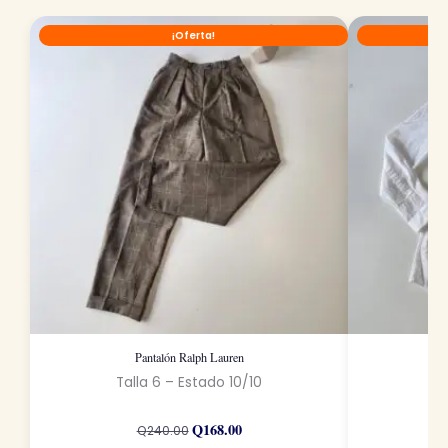
¡Oferta!
Pantalón Ralph Lauren
Talla 6 – Estado 10/10
Ta
El
El
Q
168.00
precio
precio
Q
240.00
original
actual