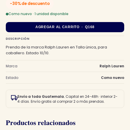
-30% de descuento
original
actual
Como nuevo · 1 unidad disponible
era:
es:
AGREGAR AL CARRITO · Q168
Q240.00.
Q168.00.
DESCRIPCIÓN
Prenda de la marca Ralph Lauren en Talla única, para
caballero. Estado 10/10.
Marca
Ralph Lauren
Estado
Como nuevo
Envío a toda Guatemala.
Capital en 24-48h · interior 2-
4 días. Envío gratis al comprar 2 o más prendas.
Productos relacionados