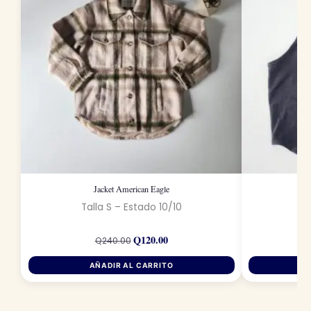
Jacket American Eagle
Talla S – Estado 10/10
Ta
El
El
Q
120.00
precio
precio
Q
240.00
original
actual
era:
es:
AÑADIR AL CARRITO
Q240.00.
Q120.00.