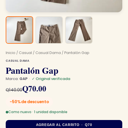
Inicio
/
Casual
/
Casual Dama
/ Pantalón Gap
CASUAL DAMA
Pantalón Gap
Marca:
GAP
·
✓ Original verificada
El
El
Q
70.00
Q
140.00
precio
precio
-50% de descuento
original
actual
Como nuevo · 1 unidad disponible
era:
es:
AGREGAR AL CARRITO · Q70