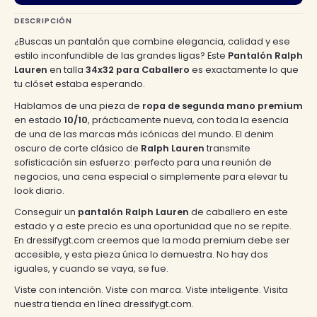
Q400.00.
Q280.00.
DESCRIPCIÓN
¿Buscas un pantalón que combine elegancia, calidad y ese
estilo inconfundible de las grandes ligas? Este
Pantalón Ralph
Lauren
en talla
34x32 para Caballero
es exactamente lo que
tu clóset estaba esperando.
Hablamos de una pieza de
ropa de segunda mano premium
en estado
10/10
, prácticamente nueva, con toda la esencia
de una de las marcas más icónicas del mundo. El denim
oscuro de corte clásico de
Ralph Lauren
transmite
sofisticación sin esfuerzo: perfecto para una reunión de
negocios, una cena especial o simplemente para elevar tu
look diario.
Conseguir un
pantalón Ralph Lauren
de caballero en este
estado y a este precio es una oportunidad que no se repite.
En dressifygt.com creemos que la moda premium debe ser
accesible, y esta pieza única lo demuestra. No hay dos
iguales, y cuando se vaya, se fue.
Viste con intención. Viste con marca. Viste inteligente. Visita
nuestra tienda en línea dressifygt.com.