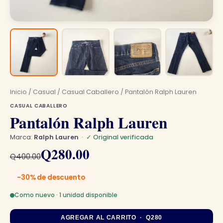
Inicio
/
Casual
/
Casual Caballero
/ Pantalón Ralph Lauren
CASUAL CABALLERO
Pantalón Ralph Lauren
Marca:
Ralph Lauren
·
✓ Original verificada
El
El
Q
280.00
Q
400.00
precio
precio
-30% de descuento
original
actual
Como nuevo · 1 unidad disponible
era:
es:
AGREGAR AL CARRITO · Q280