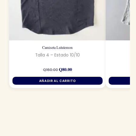
Camiseta Lululemon
Talla 4 – Estado 10/10
Ta
El
El
Q
80.00
precio
precio
Q
160.00
original
actual
era:
es:
AÑADIR AL CARRITO
Q160.00.
Q80.00.