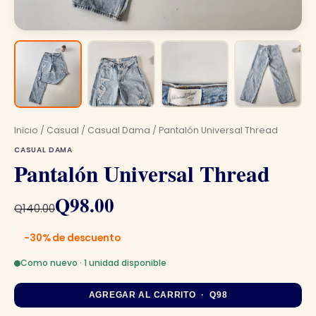
Inicio
/
Casual
/
Casual Dama
/ Pantalón Universal Thread
CASUAL DAMA
Pantalón Universal Thread
El
El
Q
98.00
Q
140.00
precio
precio
-30% de descuento
original
actual
Como nuevo · 1 unidad disponible
era:
es:
AGREGAR AL CARRITO · Q98
Q140.00.
Q98.00.