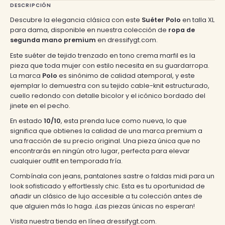
DESCRIPCIÓN
Descubre la elegancia clásica con este
Suéter Polo
en talla XL
para dama, disponible en nuestra colección de
ropa de
segunda mano premium
en dressifygt.com.
Este suéter de tejido trenzado en tono crema marfil es la
pieza que toda mujer con estilo necesita en su guardarropa.
La marca
Polo
es sinónimo de calidad atemporal, y este
ejemplar lo demuestra con su tejido cable-knit estructurado,
cuello redondo con detalle bicolor y el icónico bordado del
jinete en el pecho.
En estado
10/10
, esta prenda luce como nueva, lo que
significa que obtienes la calidad de una marca premium a
una fracción de su precio original. Una pieza única que no
encontrarás en ningún otro lugar, perfecta para elevar
cualquier outfit en temporada fría.
Combínala con jeans, pantalones sastre o faldas midi para un
look sofisticado y effortlessly chic. Esta es tu oportunidad de
añadir un clásico de lujo accesible a tu colección antes de
que alguien más lo haga. ¡Las piezas únicas no esperan!
Visita nuestra tienda en línea dressifygt.com.