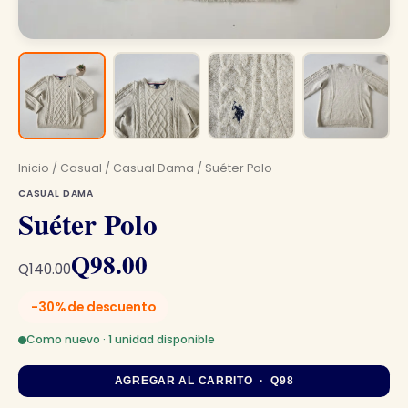
Inicio
/
Casual
/
Casual Dama
/ Suéter Polo
CASUAL DAMA
Suéter Polo
El
El
Q
98.00
Q
140.00
precio
precio
-30% de descuento
original
actual
Como nuevo · 1 unidad disponible
era:
es:
AGREGAR AL CARRITO · Q98
Q140.00.
Q98.00.