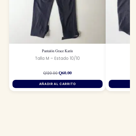
Pantalón Grace Karín
Talla M – Estado 10/10
Ta
El
El
Q
60.00
precio
precio
Q
120.00
original
actual
era:
es:
AÑADIR AL CARRITO
Q120.00.
Q60.00.