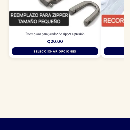
Reemplazo para jalador de zipper a presión
Q
20.00
SELECCIONAR OPCIONES
SE
Este
producto
tiene
múltiples
variantes.
Las
opciones
se
pueden
elegir