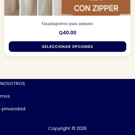
Guardapolvos para armario
Q
40.00
SELECCIONAR OPCIONES
Este
producto
tiene
 NOSOTROS
múltiples
variantes.
omos
Las
e privacidad
opciones
se
pueden
Copyright © 2026
elegir