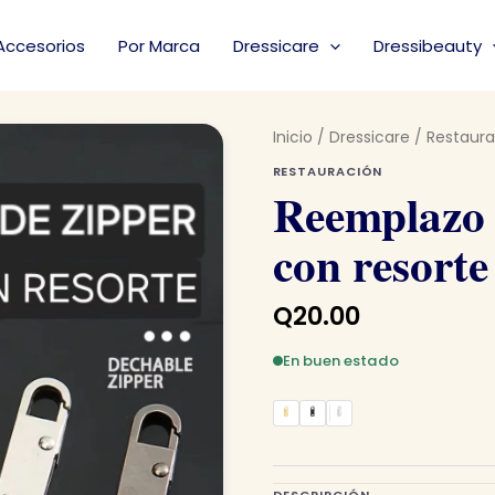
Accesorios
Por Marca
Dressicare
Dressibeauty
Inicio
/
Dressicare
/
Restaura
RESTAURACIÓN
Reemplazo 
con resorte
Q
20.00
En buen estado