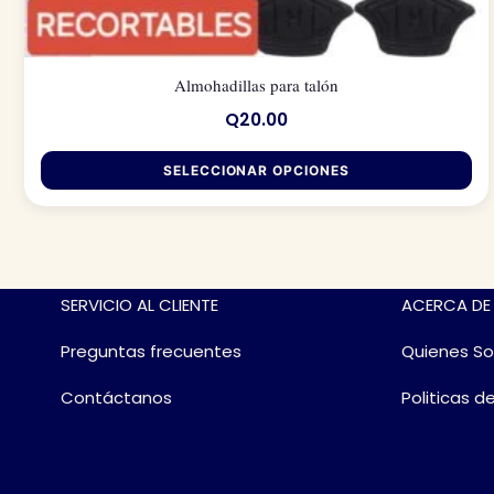
Almohadillas para talón
Q
20.00
SELECCIONAR OPCIONES
Este
producto
tiene
SERVICIO AL CLIENTE
ACERCA DE
múltiples
variantes.
Preguntas frecuentes
Quienes S
Las
Contáctanos
Politicas d
opciones
se
pueden
elegir