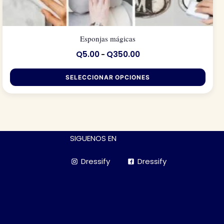
Esponjas mágicas
Q
5.00
Q
350.00
Rango
-
de
precios:
SELECCIONAR OPCIONES
desde
Q5.00
hasta
Este
Q350.00
producto
tiene
SIGUENOS EN
múltiples
variantes.
Dressify
Dressify
Las
opciones
se
pueden
elegir